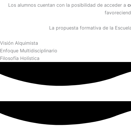
Los alumnos cuentan con la posibilidad de acceder a
c
favorecien
La propuesta formativa de la Escuel
Visión Alquimista
Enfoque Multidisciplinario
Filosofía Holística