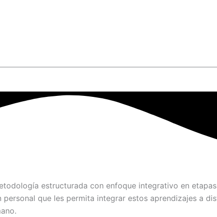
todología estructurada con enfoque integrativo en etapas
 personal que les permita
integrar estos aprendizajes a di
mano.