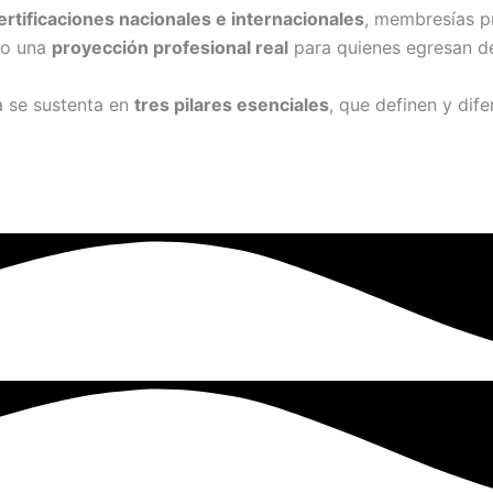
ertificaciones nacionales e internacionales
, membresías pr
do una
proyección profesional real
para quienes egresan de
a se sustenta en
tres pilares esenciales
, que definen y dif