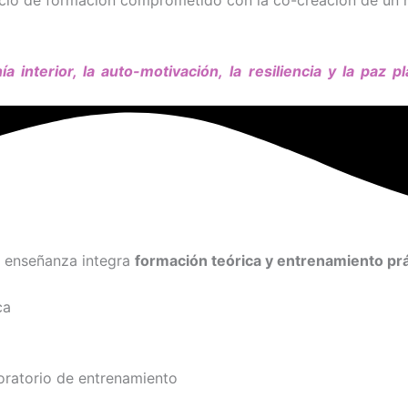
acio de formación comprometido con la co-creación de un
a interior
, la auto-motivación,
la
resiliencia
y la
paz pl
 enseñanza integra
formación teórica y entrenamiento pr
ca
boratorio de entrenamiento