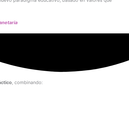
 nuevo paradigma educativo, basado en valores que
anetaria
áctico
, combinando: