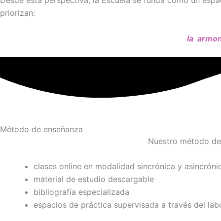
Desde esta perspectiva, la Escuela se funda como un esp
priorizan:
la
armoní
Método de enseñanza
Nuestro método de
clases online en modalidad sincrónica y asincróni
material de estudio descargable
bibliografía especializada
espacios de práctica supervisada a través del la